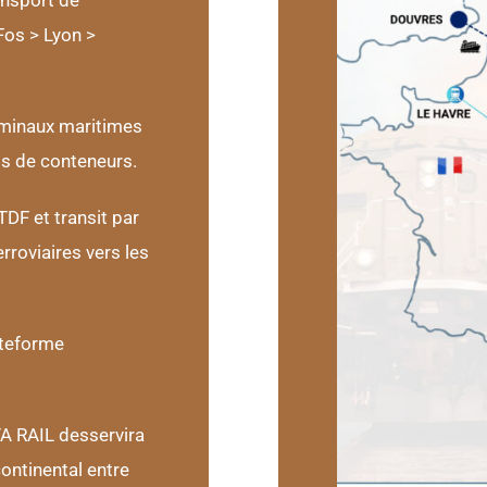
ansport de
Fos > Lyon >
rminaux maritimes
ts de conteneurs.
TDF et transit par
rroviaires vers les
ateforme
A RAIL desservira
ontinental entre